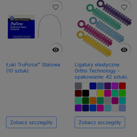
favorite_border
favorite_border


Łuki TruForce™ Stalowe
Ligatury elastyczne
(10 sztuk)
Ortho Technology -
opakowanie: 42 sztuki.
Zobacz szczegóły
Zobacz szczegóły