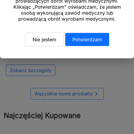
prowadzących obrót wyrobami medycznymi.
Klikając „Potwierdzam” oświadczam, że jestem
osobą wykonującą zawód medyczny lub
prowadzącą obrót wyrobami medycznymi.

Nie jestem
Potwierdzam
Drut SS 16 Tuba (25
szt.), długość 356 mm
Zobacz szczegóły

Wszystkie nowe produkty
Najczęściej Kupowane