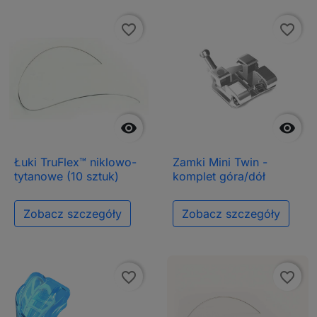
favorite_border
favorite_border


Łuki TruFlex™ niklowo-
Zamki Mini Twin -
tytanowe (10 sztuk)
komplet góra/dół
Zobacz szczegóły
Zobacz szczegóły
favorite_border
favorite_border