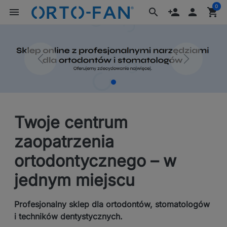
0
menu
search
person_add

shopping_cart
Twoje centrum
zaopatrzenia
ortodontycznego – w
jednym miejscu
Profesjonalny sklep dla ortodontów, stomatologów
i techników dentystycznych.