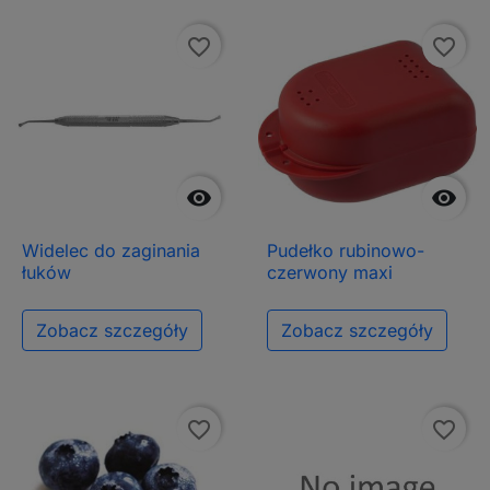
favorite_border
favorite_border


Widelec do zaginania
Pudełko rubinowo-
łuków
czerwony maxi
Zobacz szczegóły
Zobacz szczegóły
favorite_border
favorite_border