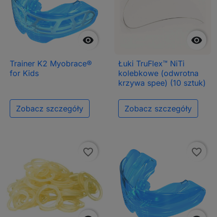


Trainer K2 Myobrace®
Łuki TruFlex™ NiTi
for Kids
kolebkowe (odwrotna
krzywa spee) (10 sztuk)
Zobacz szczegóły
Zobacz szczegóły
favorite_border
favorite_border