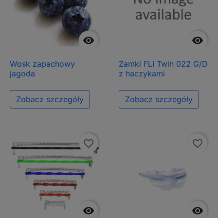


Wosk zapachowy
Zamki FLI Twin 022 G/D
jagoda
z haczykami
Zobacz szczegóły
Zobacz szczegóły
favorite_border
favorite_border

