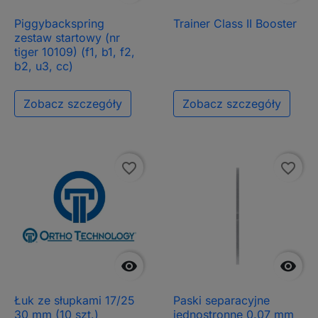
Piggybackspring
Trainer Class II Booster
zestaw startowy (nr
tiger 10109) (f1, b1, f2,
b2, u3, cc)
Zobacz szczegóły
Zobacz szczegóły
favorite_border
favorite_border


Łuk ze słupkami 17/25
Paski separacyjne
30 mm (10 szt.)
jednostronne 0.07 mm