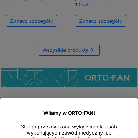
10 szt.
Zobacz szczegóły
Zobacz szczegóły

Wszystkie produkty
Nowe produkty
Witamy w ORTO-FAN!
Strona przeznaczona wyłącznie dla osób
Nowy
favorite_border
wykonujących zawód medyczny lub