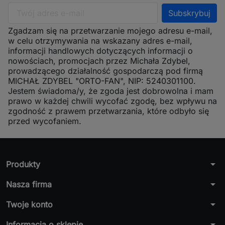
Zgadzam się na przetwarzanie mojego adresu e-mail,
w celu otrzymywania na wskazany adres e-mail,
informacji handlowych dotyczących informacji o
nowościach, promocjach przez Michała Zdybel,
prowadzącego działalność gospodarczą pod firmą
MICHAŁ ZDYBEL "ORTO-FAN", NIP: 5240301100.
Jestem świadoma/y, że zgoda jest dobrowolna i mam
prawo w każdej chwili wycofać zgodę, bez wpływu na
zgodność z prawem przetwarzania, które odbyło się
przed wycofaniem.
arrow_drop_down
Produkty
arrow_drop_down
Nasza firma
arrow_drop_down
Twoje konto
arrow_drop_down
Informacja o sklepie